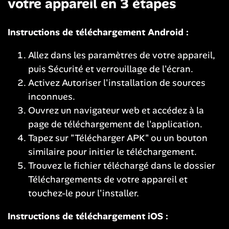
votre appareil en 3 étapes
Instructions de téléchargement Android :
Allez dans les paramètres de votre appareil,
puis Sécurité et verrouillage de l'écran.
Activez Autoriser l'installation de sources
inconnues.
Ouvrez un navigateur web et accédez à la
page de téléchargement de l'application.
Tapez sur "Télécharger APK" ou un bouton
similaire pour initier le téléchargement.
Trouvez le fichier téléchargé dans le dossier
Téléchargements de votre appareil et
touchez-le pour l'installer.
Instructions de téléchargement iOS :