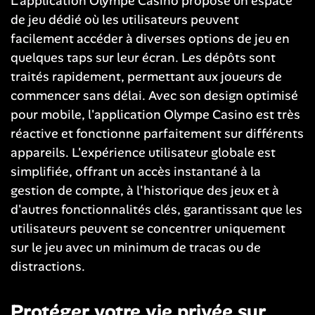
L'application Olympe Casino propose un espace
de jeu dédié où les utilisateurs peuvent
facilement accéder à diverses options de jeu en
quelques taps sur leur écran. Les dépôts sont
traités rapidement, permettant aux joueurs de
commencer sans délai. Avec son design optimisé
pour mobile, l'application Olympe Casino est très
réactive et fonctionne parfaitement sur différents
appareils. L'expérience utilisateur globale est
simplifiée, offrant un accès instantané à la
gestion de compte, à l'historique des jeux et à
d'autres fonctionnalités clés, garantissant que les
utilisateurs peuvent se concentrer uniquement
sur le jeu avec un minimum de tracas ou de
distractions.
Protéger votre vie privée sur