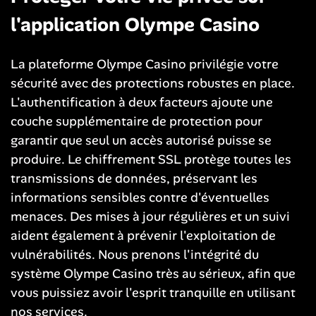
l'application Olympe Casino
La plateforme Olympe Casino privilégie votre
sécurité avec des protections robustes en place.
L'authentification à deux facteurs ajoute une
couche supplémentaire de protection pour
garantir que seul un accès autorisé puisse se
produire. Le chiffrement SSL protège toutes les
transmissions de données, préservant les
informations sensibles contre d'éventuelles
menaces. Des mises à jour régulières et un suivi
aident également à prévenir l'exploitation de
vulnérabilités. Nous prenons l'intégrité du
système Olympe Casino très au sérieux, afin que
vous puissiez avoir l'esprit tranquille en utilisant
nos services.