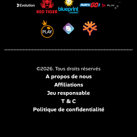
©
2026
. Tous droits réservés
A propos de nous
Affiliations
Jeu responsable
T & C
Politique de confidentialité